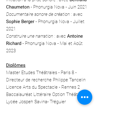
Chaumeton
- Phonurgia Nova - Juin 2021
Documentaire sonore de création
: avec
Sophie Berger
- Phonurgia Nova - Juillet
2021
Construire une narration
: avec
Antoine
Richard
- Phonurgia Nova - Mai et Août
2023
Diplômes
Master Etudes Théâtrales - Paris 8 -
Directeur de recherche Philippe Tancelin
Licence Arts du Spectacle - Rennes 2
Baccalauréat Littéraire Option Théâtre -
Lycée Jospeh Savina- Tréguier